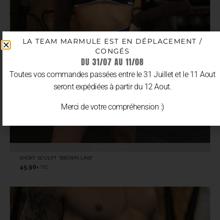
LA TEAM MARMULE EST EN DÉPLACEMENT /
CONGÉS
DU 31/07 AU 11/08
Toutes vos commandes passées entre le 31 Juillet et le 11 Aout
seront expédiées à partir du 12 Aout.
Merci de votre compréhension :)
EN STOCK
SHORT SCULPT “BROWN LINE”
45.90
TTC
€