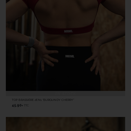
EN STOCK
TOP BRASSIÈRE 2EN1 “BURGUNDY CHERRY”
45.90
TTC
€