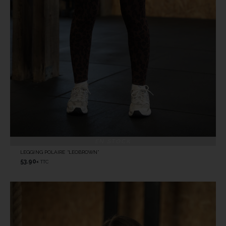
EN STOCK
LEGGING POLAIRE “LEOBROWN”
53.90
TTC
€