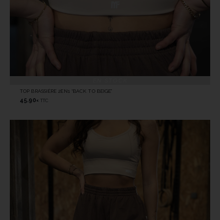
EN STOCK
TOP BRASSIÈRE 2EN1 “BACK TO BEIGE”
45.90
TTC
€