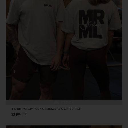
EN STOCK
T-SHIRT/CROP/TANK OVERSIZE “BROWN EDITION”
33.90
TTC
€