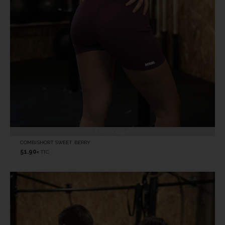
EN STOCK
COMBISHORT SWEET BERRY
51.90
TTC
€