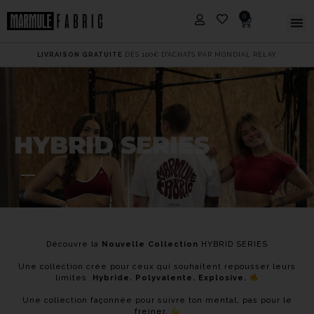
0
CODE PROMO
NEWMARMULE :
5€ OFFERTS, DÈS 55€ D'ACHATS
HYBRID SERIES
Découvre la
Nouvelle Collection
HYBRID SERIES
Une collection crée pour ceux qui souhaitent repousser leurs
limites.
Hybride. Polyvalente. Explosive.
Une collection façonnée pour suivre ton mental, pas pour le
freiner.