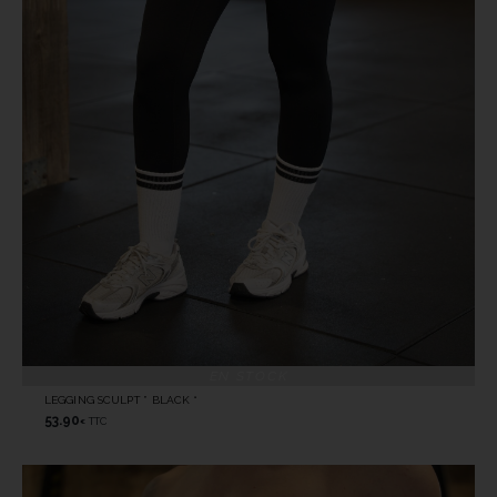
EN STOCK
LEGGING SCULPT ” BLACK “
53.90
TTC
€