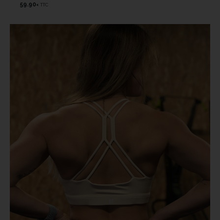
59.90
TTC
€