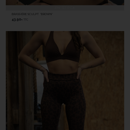
EN STOCK
BRASSIÈRE SCULPT “BROWN”
43.90
TTC
€