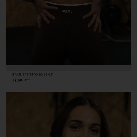
EN STOCK
BRASSIÈRE “STRONG BEIGE”
43.90
TTC
€