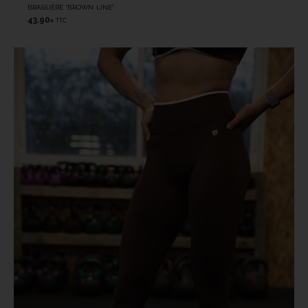
BRASSIÈRE “BROWN LINE”
43.90
TTC
€