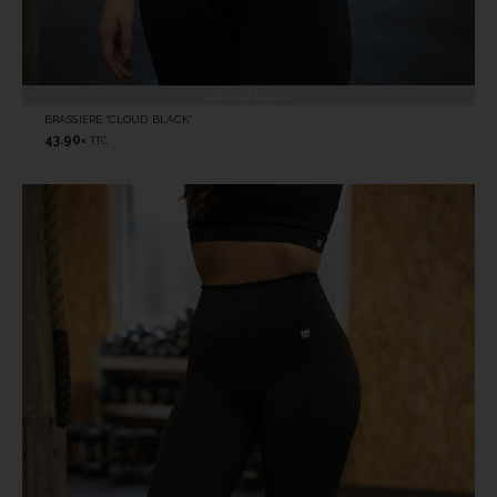
EN STOCK
BRASSIÈRE “CLOUD BLACK”
43.90
TTC
€