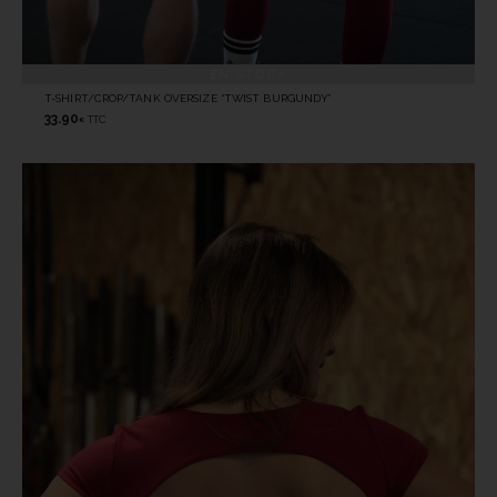
EN STOCK
T-SHIRT/CROP/TANK OVERSIZE “TWIST BURGUNDY”
33.90
TTC
€