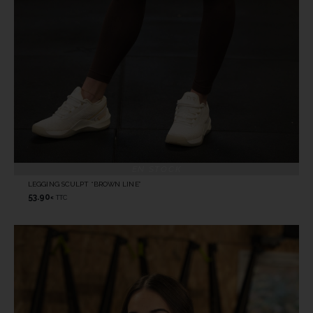
EN STOCK
LEGGING SCULPT “BROWN LINE”
53.90
TTC
€