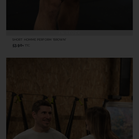
EN STOCK
SHORT HOMME PERFORM “BROWN”
53.90
TTC
€