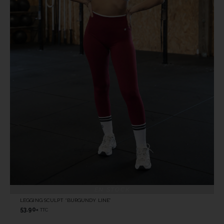
EN STOCK
LEGGING SCULPT “BURGUNDY LINE”
53.90
TTC
€