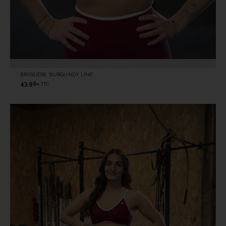
EN STOCK
BRASSIÈRE “BURGUNDY LINE”
43.90
TTC
€