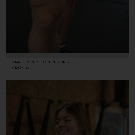
EN STOCK
SHORT HOMME PERFORM “BURGUNDY”
53.90
TTC
€