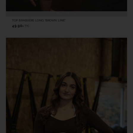
EN STOCK
TOP BRASSIÈRE LONG “BROWN LINE”
49.90
TTC
€