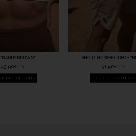
 “BADDY BROWN”
SHORT HOMME LIGHT+ “B
43.90
€
51.90
€
TTC
TTC
IX DES OPTIONS
CHOIX DES OPTIONS