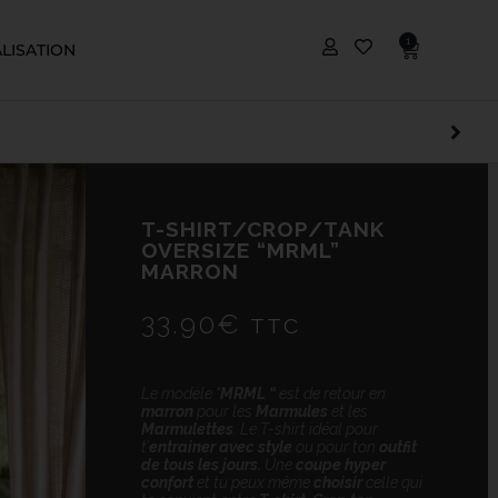
1
LISATION
T-SHIRT/CROP/TANK
OVERSIZE “MRML”
MARRON
33.90
€
TTC
Le modèle “
MRML “
est de retour en
marron
pour les
Marmules
et les
Marmulettes
. Le T-shirt idéal pour
t’
entrainer avec style
ou pour ton
outfit
de tous les jours.
Une
coupe hyper
confort
et tu peux même
choisir
celle qui