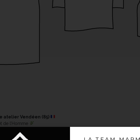
e atelier Vendéen (85)
 et de l’Homme
LA TEAM MAR