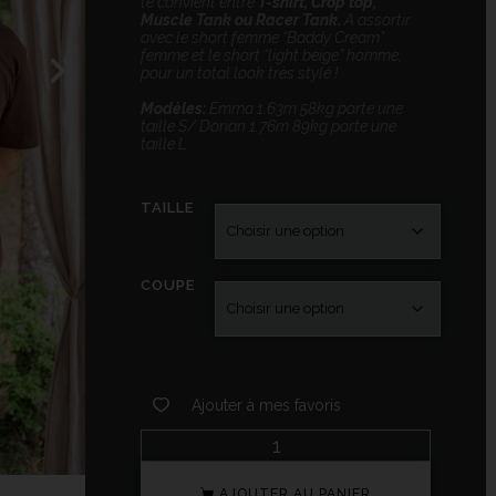
te convient entre
T-shirt, Crop top,
Muscle Tank ou Racer Tank.
A assortir
avec le short femme “Baddy Cream”
femme et le short “light beige” homme,
pour un total look très stylé !
Modèles:
Emma 1.63m 58kg porte une
taille S/ Dorian 1.76m 89kg porte une
taille L
TAILLE
COUPE
Ajouter à mes favoris
AJOUTER AU PANIER