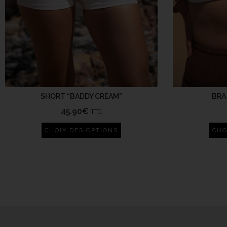
SHORT “BADDY CREAM”
BRA
45.90
€
TTC
CHOIX DES OPTIONS
CHO