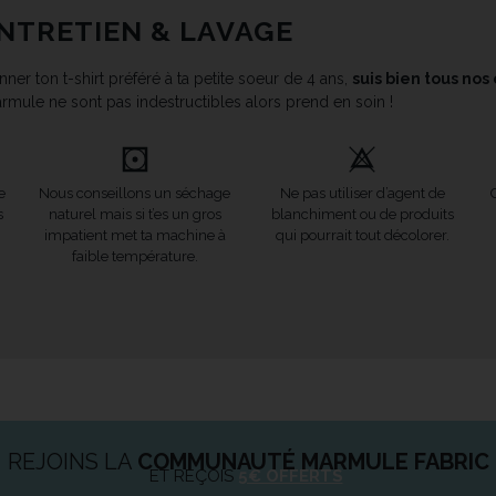
NTRETIEN & LAVAGE
ner ton t-shirt préféré à ta petite soeur de 4 ans,
suis bien tous nos
rmule ne sont pas indestructibles alors prend en soin !
e
Nous conseillons un séchage
Ne pas utiliser d’agent de
s
naturel mais si t’es un gros
blanchiment ou de produits
impatient met ta machine à
qui pourrait tout décolorer.
faible température.
REJOINS LA
COMMUNAUTÉ MARMULE FABRIC
ET REÇOIS
5€ OFFERTS