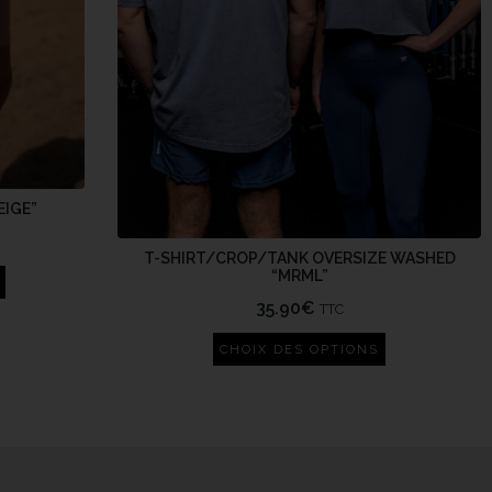
EIGE”
T-SHIRT/CROP/TANK OVERSIZE WASHED
“MRML”
35.90
€
TTC
CHOIX DES OPTIONS