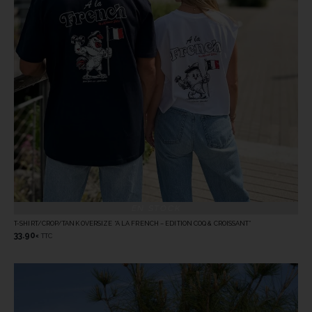
EN STOCK
T-SHIRT/CROP/TANK OVERSIZE “A LA FRENCH – EDITION COQ & CROISSANT”
33.90
TTC
€