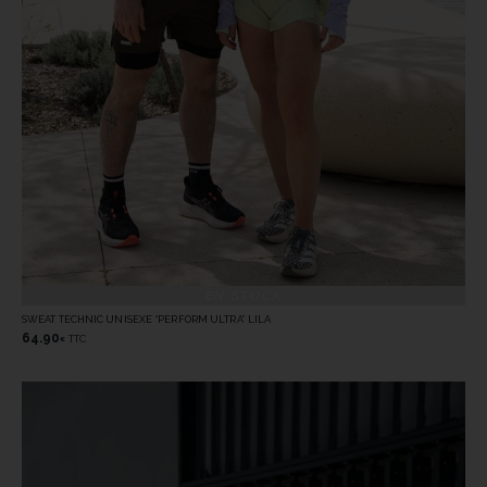
EN STOCK
SWEAT TECHNIC UNISEXE “PERFORM ULTRA” LILA
64.90
TTC
€