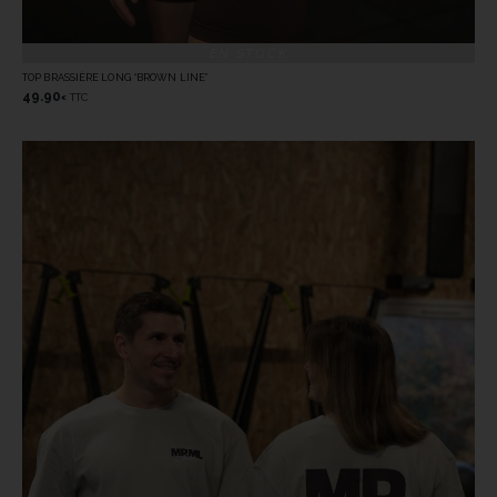
EN STOCK
TOP BRASSIÈRE LONG “BROWN LINE”
49.90
TTC
€