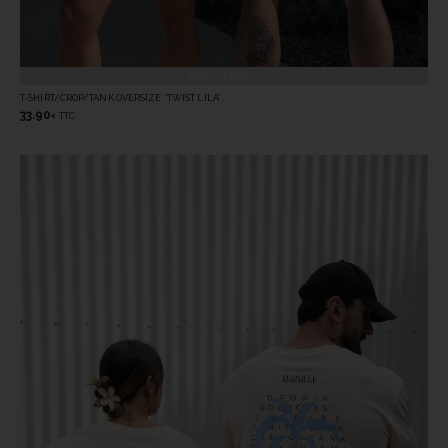
EN STOCK
T-SHIRT/CROP/TANK OVERSIZE “TWIST LILA”
33.90
TTC
€