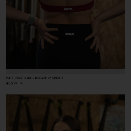
EN STOCK
TOP BRASSIÈRE 2EN1 “BURGUNDY CHERRY”
45.90
TTC
€