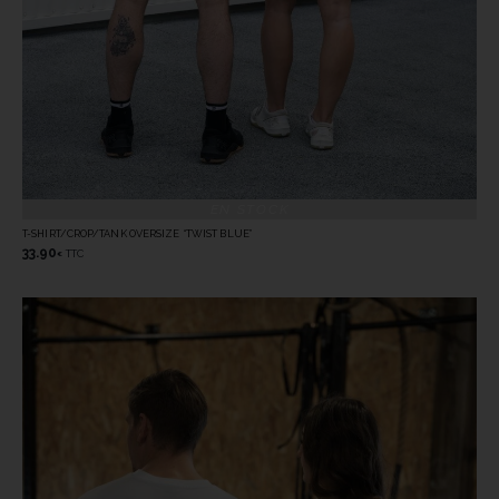
EN STOCK
T-SHIRT/CROP/TANK OVERSIZE “TWIST BLUE”
33.90
TTC
€