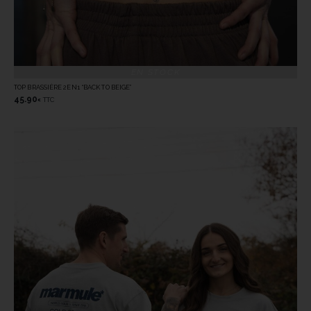
EN STOCK
TOP BRASSIÈRE 2EN1 “BACK TO BEIGE”
45.90
TTC
€