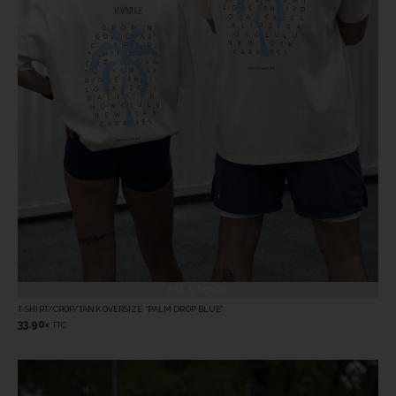
EN STOCK
T-SHIRT/CROP/TANK OVERSIZE “PALM DROP BLUE”
33.90
TTC
€