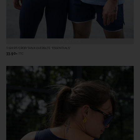
EN STOCK
T-SHIRT/CROP/TANK OVERSIZE “ESSENTIALS”
33.90
TTC
€