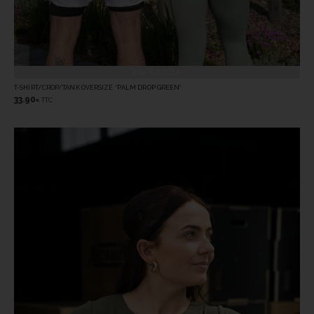
EN STOCK
T-SHIRT/CROP/TANK OVERSIZE “PALM DROP GREEN”
33.90
TTC
€