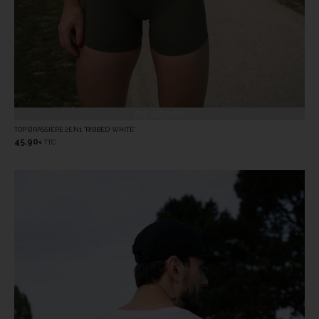
EN STOCK
TOP BRASSIÈRE 2EN1 “RIBBED WHITE”
45.90
TTC
€