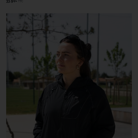
33.90
TTC
€