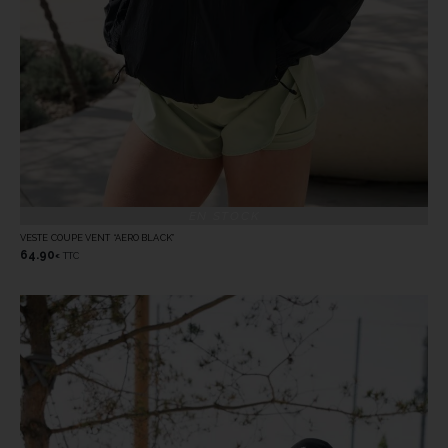
EN STOCK
VESTE COUPE VENT “AERO BLACK”
64.90
TTC
€