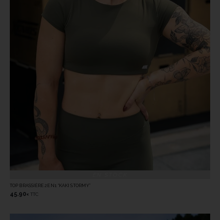
EN STOCK
TOP BRASSIÈRE 2EN1 “KAKI STORMY”
45.90
TTC
€