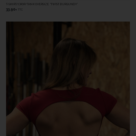
T-SHIRT/CROP/TANK OVERSIZE “TWIST BURGUNDY”
33.90
TTC
€