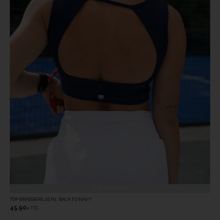
EN STOCK
TOP BRASSIÈRE 2EN1 “BACK TO NAVY”
45.90
TTC
€