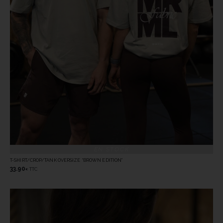
EN STOCK
T-SHIRT/CROP/TANK OVERSIZE “BROWN EDITION”
33.90
TTC
€