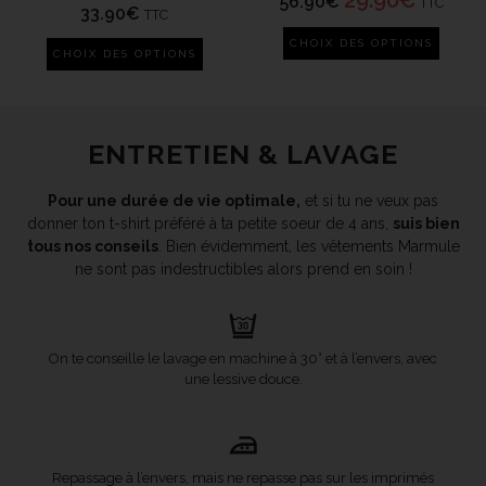
56.90
€
TTC
33.90
€
TTC
CHOIX DES OPTIONS
CHOIX DES OPTIONS
ENTRETIEN & LAVAGE
Pour une durée de vie optimale,
et si tu ne veux pas
donner ton t-shirt préféré à ta petite soeur de 4 ans,
suis bien
tous nos conseils
. Bien évidemment, les vêtements Marmule
ne sont pas indestructibles alors prend en soin !
On te conseille le lavage en machine à 30° et à l’envers, avec
une lessive douce.
Repassage à l’envers, mais ne repasse pas sur les imprimés