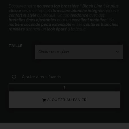
Découvre notre
nouveau top brassière ” Black Line “, le plus
classe
des mini tops! Sa
brassière blanche intégrée
apporte
confort
et
style
au produit. Un top
tendance
avec des
bretelles fines ajustables
pour un
excellent maintien
! Sa
matière seconde peau extensible
et ses
coutures blanches
raffinées
donnent un
look épuré
à ta tenue.
TAILLE
Ajouter à mes favoris
AJOUTER AU PANIER