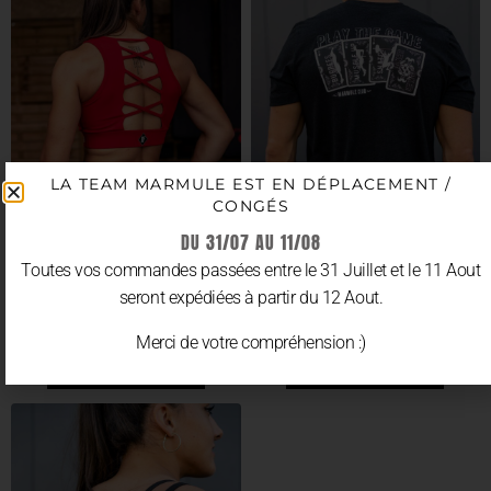
LA TEAM MARMULE EST EN DÉPLACEMENT /
CONGÉS
DU 31/07 AU 11/08
Toutes vos commandes passées entre le 31 Juillet et le 11 Aout
seront expédiées à partir du 12 Aout.
BRASSIÈRE “RED CARMIN”
T-SHIRT “DOWNTOWN GAME”
39.90
€
29.90
€
TTC
TTC
Merci de votre compréhension :)
CHOIX DES OPTIONS
CHOIX DES OPTIONS