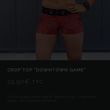
CROP TOP “DOWNTOWN GAME”
29.90
€
TTC
Es-tu prêt pour entrer dans le “Marmule Club” ? Prépare tes
cartes… Que la partie commence !