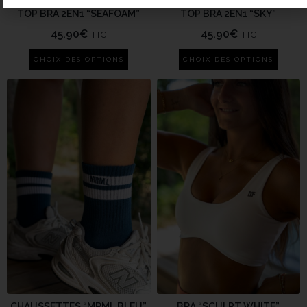
TOP BRA 2EN1 “SEAFOAM”
TOP BRA 2EN1 “SKY”
45.90
€
45.90
€
TTC
TTC
CHOIX DES OPTIONS
CHOIX DES OPTIONS
CHAUSSETTES “MRML BLEU”
BRA “SCULPT WHITE”