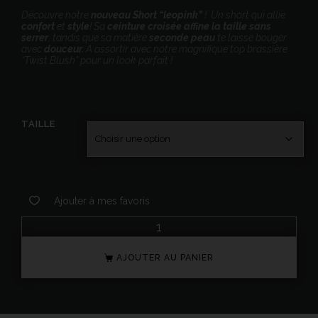
Découvre notre
nouveau Short “leopink”
! Un short qui allie
confort
et
style
! Sa
ceinture croisée affine la taille sans
serrer
, tandis que sa matière
seconde peau
te laisse bouger
avec
douceur.
A assortir avec notre magnifique top brassière
“Twist Blush” pour un look parfait !
TAILLE
Ajouter à mes favoris
AJOUTER AU PANIER