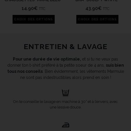
14.90
€
43.90
€
TTC
TTC
CHOIX DES OPTIONS
CHOIX DES OPTIONS
ENTRETIEN & LAVAGE
Pour une durée de vie optimale,
et si tu ne veux pas
donner ton t-shirt préféré à ta petite soeur de 4 ans,
suis bien
tous nos conseils
. Bien évidemment, les vêtements Marmule
ne sont pas indestructibles alors prend en soin !
On te conseille le lavage en machine à 30° et à l’envers, avec
une lessive douce.