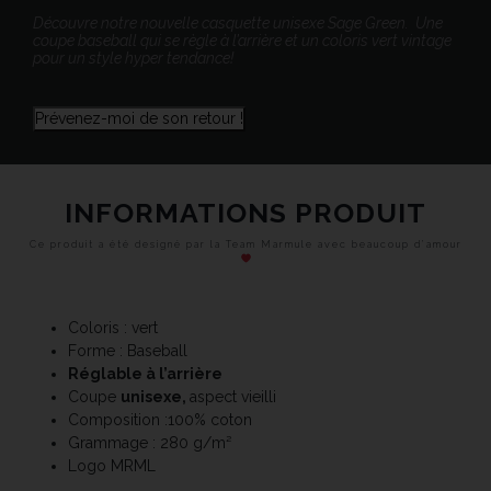
Découvre notre nouvelle casquette unisexe Sage Green. Une
coupe baseball qui se règle à l’arrière et un coloris vert vintage
pour un style hyper tendance!
Prévenez-moi de son retour !
INFORMATIONS PRODUIT
Ce produit a été designé par la Team Marmule avec beaucoup d’amour
Coloris : vert
Forme : Baseball
Réglable à l’arrière
Coupe
unisexe,
aspect vieilli
Composition :100% coton
Grammage : 280 g/m²
Logo MRML