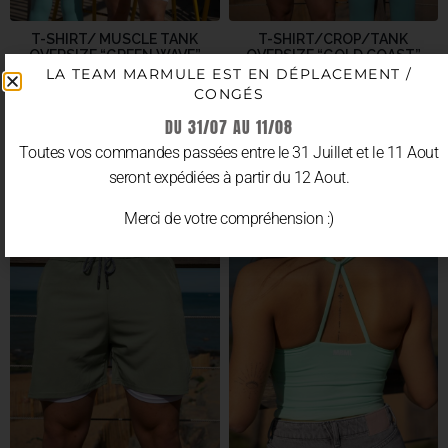
T-SHIRT/ MUSCLE TANK
T-SHIRT/CROP/TANK
OVERSIZE “GREEN WAVE”
OVERSIZE “GOLD COAST”
LA TEAM MARMULE EST EN DÉPLACEMENT /
33.90
€
33.90
€
TTC
TTC
CONGÉS
DU 31/07 AU 11/08
CHOIX DES OPTIONS
CHOIX DES OPTIONS
Toutes vos commandes passées entre le 31 Juillet et le 11 Aout
seront expédiées à partir du 12 Aout.
Merci de votre compréhension :)