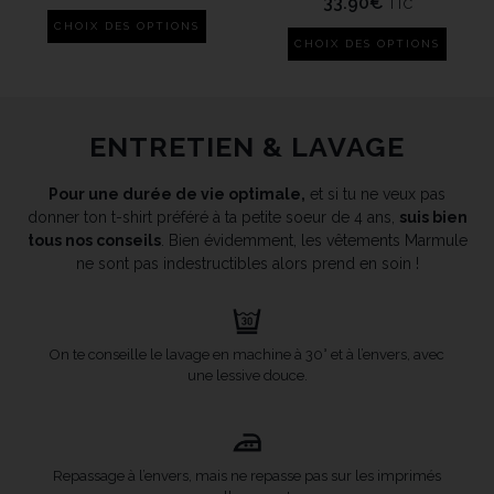
33.90
€
TTC
CHOIX DES OPTIONS
CHOIX DES OPTIONS
ENTRETIEN & LAVAGE
Pour une durée de vie optimale,
et si tu ne veux pas
donner ton t-shirt préféré à ta petite soeur de 4 ans,
suis bien
tous nos conseils
. Bien évidemment, les vêtements Marmule
ne sont pas indestructibles alors prend en soin !
On te conseille le lavage en machine à 30° et à l’envers, avec
une lessive douce.
Repassage à l’envers, mais ne repasse pas sur les imprimés