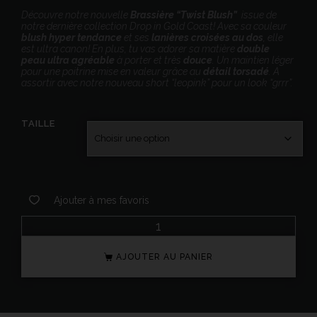
Découvre notre nouvelle
Brassière “Twist Blush”
issue de
notre dernière collection Drop in Gold Coast! Avec sa couleur
blush
hyper tendance
et ses
lanières croisées au dos
, elle
est ultra canon! En plus, tu vas adorer sa matière
double
peau ultra agréable
à porter et très
douce
. Un maintien léger
pour une poitrine mise en valeur grâce au
détail torsadé
. A
assortir avec notre nouveau short “leopink” pour un look “grrr”.
TAILLE
Ajouter à mes favoris
AJOUTER AU PANIER