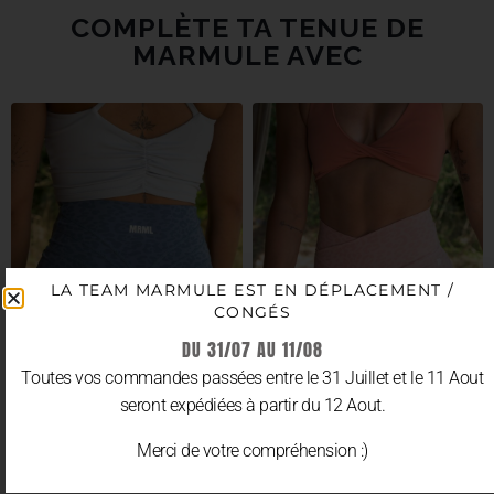
COMPLÈTE TA TENUE DE
MARMULE AVEC
LA TEAM MARMULE EST EN DÉPLACEMENT /
CONGÉS
DU 31/07 AU 11/08
Toutes vos commandes passées entre le 31 Juillet et le 11 Aout
seront expédiées à partir du 12 Aout.
Merci de votre compréhension :)
SHORT “LEOBLUE”
SHORT “LEOPINK”