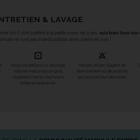
NTRETIEN & LAVAGE
ner ton t-shirt préféré à ta petite soeur de 4 ans,
suis bien tous nos
rmule ne sont pas indestructibles alors prend en soin !
e
Nous conseillons un séchage
Ne pas utiliser d’agent de
s
naturel mais si t’es un gros
blanchiment ou de produits
impatient met ta machine à
qui pourrait tout décolorer.
faible température.