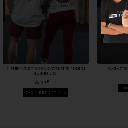
T-SHIRT/CROP/TANK OVERSIZE “TWIST
LEGGING S
BURGUNDY”
33.90
€
TTC
CHO
CHOIX DES OPTIONS