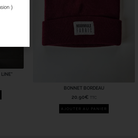
sion :)
LINE”
BONNET BORDEAU
20.90
€
TTC
AJOUTER AU PANIER