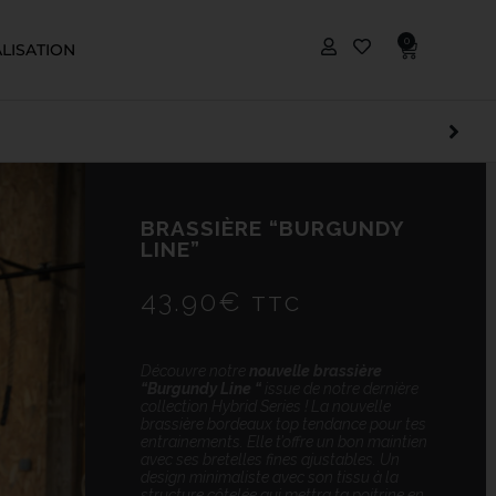
0
LISATION
BRASSIÈRE “BURGUNDY
LINE”
43.90
€
TTC
Découvre notre
nouvelle brassière
“Burgundy Line “
issue de notre dernière
collection Hybrid Series ! La nouvelle
brassière bordeaux top tendance pour tes
entrainements. Elle t’offre un bon maintien
avec ses bretelles fines ajustables. Un
design minimaliste avec son tissu à la
structure côtelée qui mettra ta poitrine en