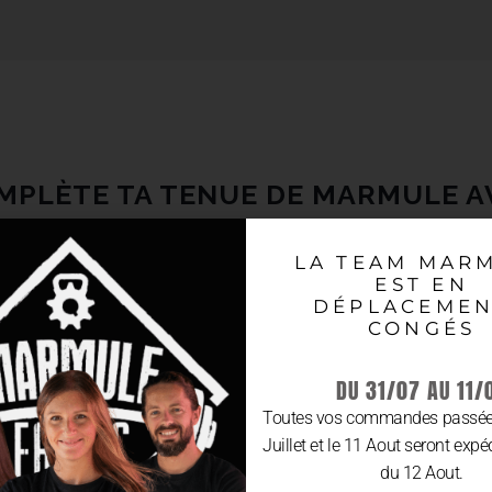
MPLÈTE TA TENUE DE MARMULE A
LA TEAM MAR
EST EN
DÉPLACEMEN
CONGÉS
DU 31/07 AU 11/
Toutes vos commandes passées
Juillet et le 11 Aout seront expé
du 12 Aout.