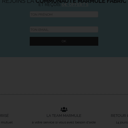
REJOINS LA
COMMUNAUTÉ MARMULE FABRIC
ET REÇOIS
5€ OFFERTS
URISÉ
LA TEAM MARMULE
RETOUR 
t mutuel
à votre service si vous avez besoin d'aide
14 jour