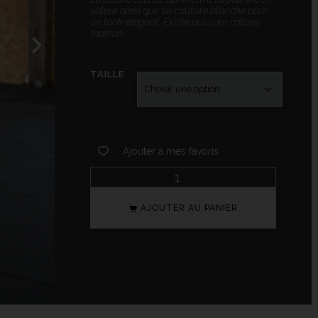
valeur ainsi que sa couture blanche pour
un look élégant. Existe aussi en coloris
marron.
TAILLE
Ajouter à mes favoris
AJOUTER AU PANIER