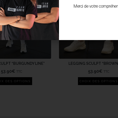
Merci de votre compréhen
CULPT “BURGUNDY LINE”
LEGGING SCULPT “BROWN 
53.90
€
53.90
€
TTC
TTC
IX DES OPTIONS
CHOIX DES OPTIONS