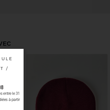
VEC
MULE
T /
08
 entre le 31
diées à partir