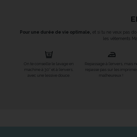
E
Pour une durée de vie optimale,
et si tu ne veux pas don
les vêtements Ma
On te conseille le lavage en
Repassage à l’envers, mais n
machine à 30° et à l’envers,
repasse pas sur les imprimé
avec une lessive douce.
malheureux !