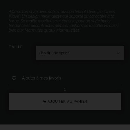
Affirme ton style avec notre nouveau Sweat Oversize “Green
Wave”; Un design minimaliste qui apporte du caractère à ta
tenue. Sa maille moelleuse et épaisse pour un style hyper
tendance et décontracté même en dehors de la salle! Va aussi
bien aux Marmules qu’aux Marmulettes!
TAILLE
Ajouter à mes favoris
AJOUTER AU PANIER