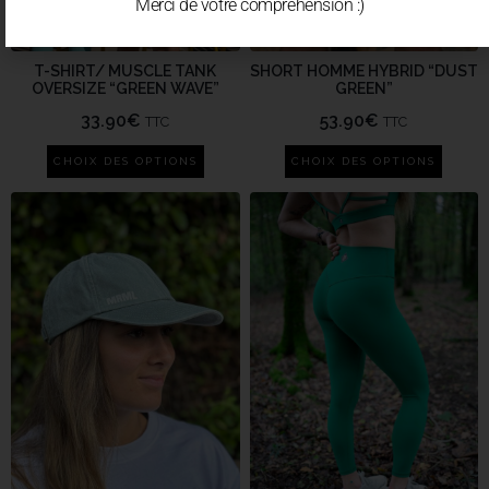
Merci de votre compréhension :)
T-SHIRT/ MUSCLE TANK
SHORT HOMME HYBRID “DUST
OVERSIZE “GREEN WAVE”
GREEN”
33.90
€
53.90
€
TTC
TTC
CHOIX DES OPTIONS
CHOIX DES OPTIONS