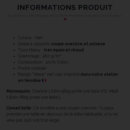
INFORMATIONS PRODUIT
Ce produit a été designé par la Team Marmule avec beaucoup d’amour
Coloris : Vert
Sweat à capuche
coupe oversize et unisexe
Tissu Heavy :
très épais et chaud
Grammage : 460 g/m²
Composition : 100% Coton
Poche centrale
Design “Wave” vert clair imprimé
dans notre atelier
en Vendée
Mannequins:
Charline 1.67m-56kg porte une taille XS/ Maël
1.82m-78kg porte une taille L
Conseil taille :
Ce modèle a une coupe oversize. Tu peux
prendre une taille en dessous de ta taille habituelle, si tu ne
veux pas qu’il soit trop large.