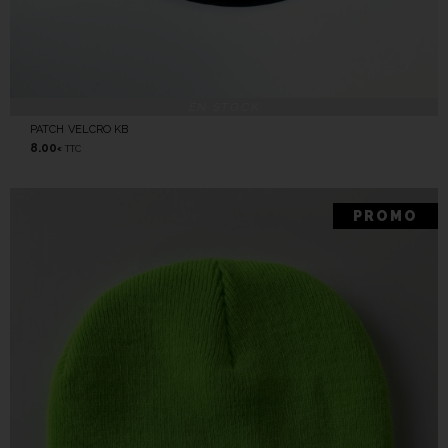
EN STOCK
PATCH VELCRO KB
8.00
TTC
€
PROMO