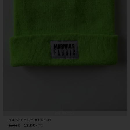
EN STOCK
BONNET MARMULE NEON
12.90
24.90
€
TTC
€