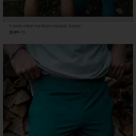
EN STOCK
T-SHIRT/CROP OVERSIZE UNISEXE “ICONIC”
33.90
TTC
€