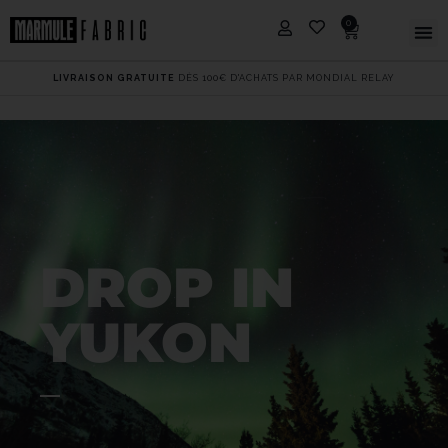
0
LIVRAISON GRATUITE
DÈS 100€ D'ACHATS PAR MONDIAL RELAY
DROP IN
YUKON