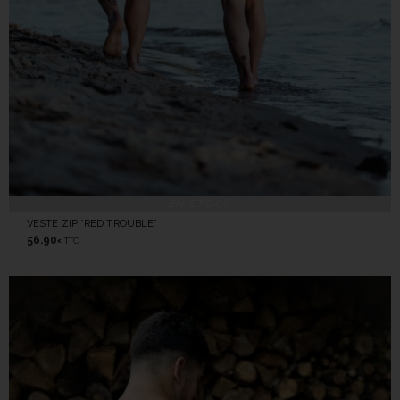
EN STOCK
VESTE ZIP “RED TROUBLE”
56.90
TTC
€