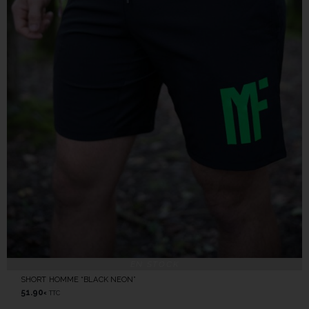
EN STOCK
SHORT HOMME “BLACK NEON”
51.90
TTC
€