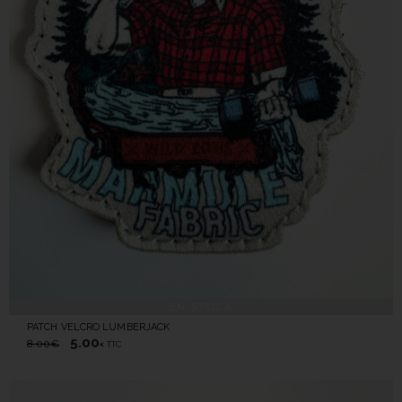
EN STOCK
PATCH VELCRO LUMBERJACK
5.00
8.00
€
TTC
€