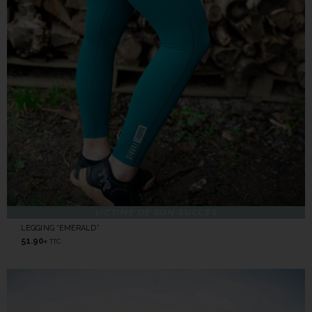
VICTIME DE SON SUCCÈS
LEGGING “EMERALD”
51.90
TTC
€