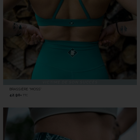
VICTIME DE SON SUCCÈS
BRASSIÈRE “MOSS”
42.90
TTC
€