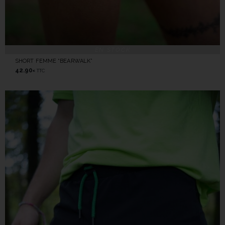
EN STOCK
SHORT FEMME “BEARWALK”
42.90
TTC
€