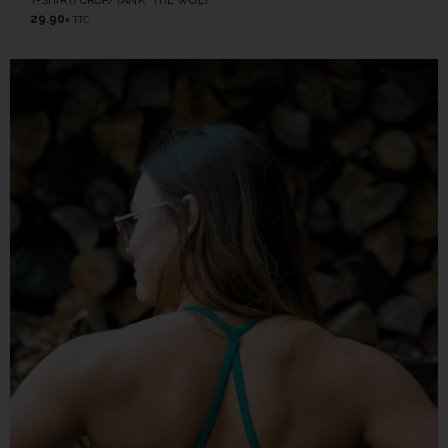
T-SHIRT/CROP/TANK “THE WOLF”
29.90
TTC
€