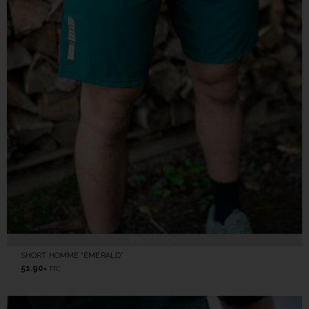
EN STOCK
SHORT HOMME “EMERALD”
51.90
TTC
€