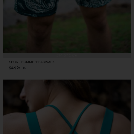
EN STOCK
SHORT HOMME “BEARWALK”
51.90
TTC
€