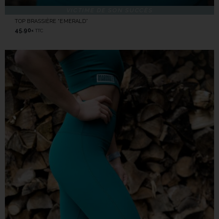
VICTIME DE SON SUCCÈS
TOP BRASSIÈRE “EMERALD”
45.90
TTC
€