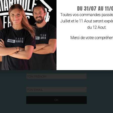
DU 31/07 AU 11/
Toutes vos commandes passées
Juillet et le 11 Aout seront expé
du 12 Aout.
Merci de votre compréhen
REJOINS LA
COMMUNAUTÉ MARMULE FABRIC
ET REÇOIS
5€ OFFERTS