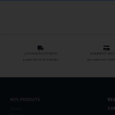
LIVRAISON OFFERTE
PAIEMENT SÉC
à partir de 100€ d'achats
par carte avec crédi
NOS PRODUITS
BES
CO
Homme
Femme