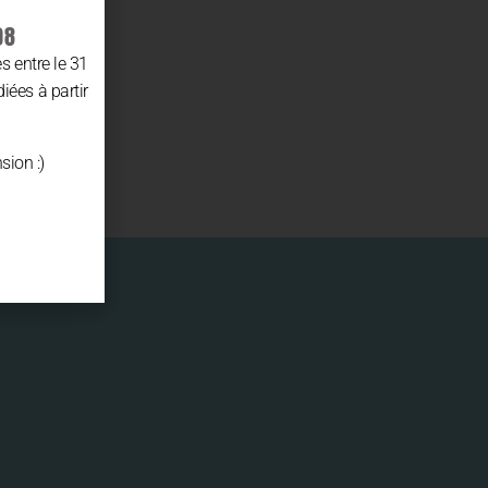
08
 entre le 31
diées à partir
sion :)