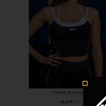
TOP BRA “BLACK LINE”
45.90
€
TTC