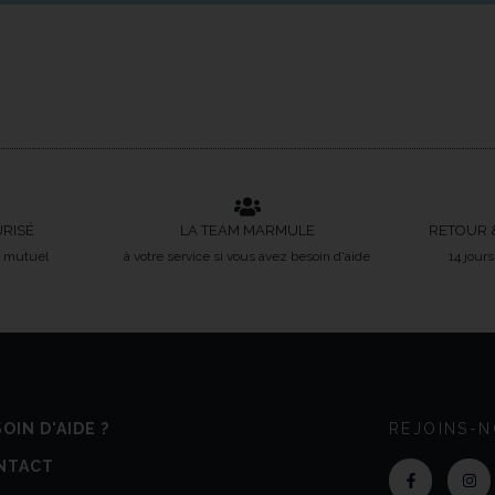
URISÉ
LA TEAM MARMULE
RETOUR 
t mutuel
à votre service si vous avez besoin d'aide
14 jour
OIN D'AIDE ?
REJOINS-N
NTACT