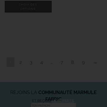
CHOIX DES
OPTIONS
1
2
3
4
…
7
8
9
→
REJOINS LA
COMMUNAUTÉ MARMULE
FABRIC
ET REÇOIS
5€ OFFERTS