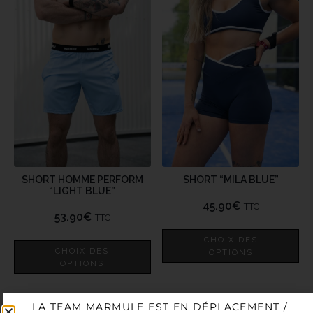
SHORT HOMME PERFORM
SHORT “MILA BLUE”
“LIGHT BLUE”
45.90
€
TTC
53.90
€
TTC
CHOIX DES
CHOIX DES
OPTIONS
OPTIONS
LA TEAM MARMULE EST EN DÉPLACEMENT /