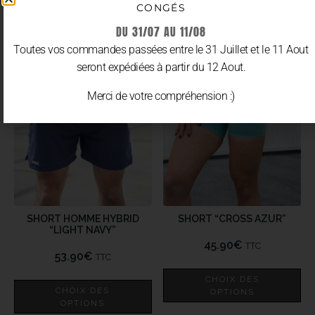
CONGÉS
DU 31/07 AU 11/08
Toutes vos commandes passées entre le 31 Juillet et le 11 Aout
seront expédiées à partir du 12 Aout.
Merci de votre compréhension :)
SHORT HOMME HYBRID
SHORT “CROSS AZUR”
“LIGHT NAVY”
45.90
€
TTC
53.90
€
TTC
CHOIX DES
CHOIX DES
OPTIONS
OPTIONS