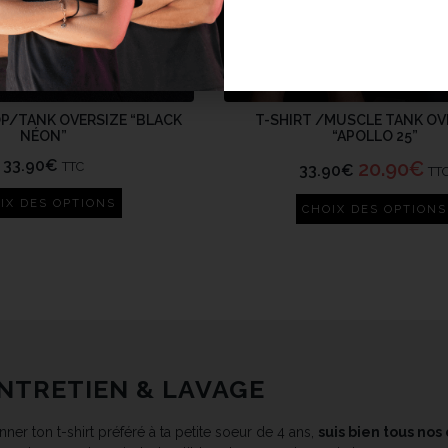
P/TANK OVERSIZE “BLACK
T-SHIRT /MUSCLE TANK OV
NÉON”
“APOLLO 25”
33.90
€
20.90
€
TTC
33.90
€
TT
IX DES OPTIONS
CHOIX DES OPTIONS
NTRETIEN & LAVAGE
ner ton t-shirt préféré à ta petite soeur de 4 ans,
suis bien tous nos