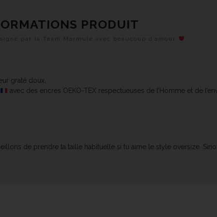
FORMATIONS PRODUIT
designé par la Team Marmule avec beaucoup d’amour
eur graté doux.
avec des encres OEKO-TEX respectueuses de l’Homme et de l’e
lons de prendre ta taille habituelle si tu aime le style oversize. Sino