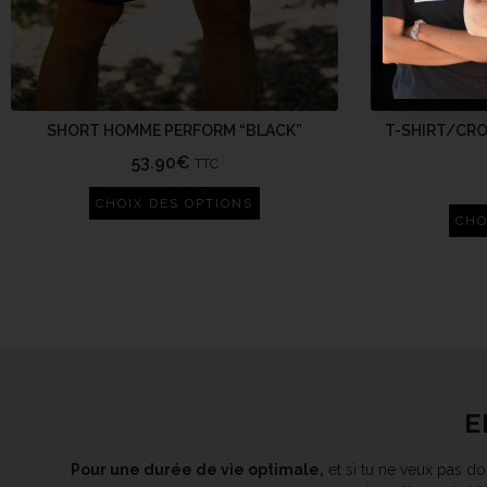
SHORT HOMME PERFORM “BLACK”
T-SHIRT/CRO
53.90
€
TTC
CHOIX DES OPTIONS
CHO
E
Pour une durée de vie optimale,
et si tu ne veux pas don