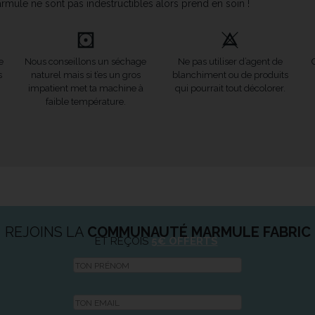
rmule ne sont pas indestructibles alors prend en soin !
e
Nous conseillons un séchage
Ne pas utiliser d’agent de
s
naturel mais si t’es un gros
blanchiment ou de produits
impatient met ta machine à
qui pourrait tout décolorer.
faible température.
REJOINS LA
COMMUNAUTÉ MARMULE FABRIC
ET REÇOIS
5€ OFFERTS