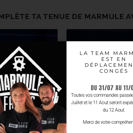
MPLÈTE TA TENUE DE MARMULE A
LA TEAM MAR
EST EN
DÉPLACEMEN
CONGÉS
DU 31/07 AU 11/
Toutes vos commandes passées
Juillet et le 11 Aout seront expé
du 12 Aout.
Merci de votre compréhen