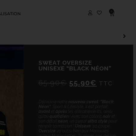
0
LISATION
SWEAT OVERSIZE
UNISEXE “BLACK NÉON”
65.90
€
55.90
€
TTC
Découvre notre
nouveau sweat “Black
Néon”
. Sport & Lifestyle, il est parfait
avant
et
après
les entrainements, ainsi
qu’au
quotidien
! Avec son coloris
noir
et
son détail
néon
, un sweat
ultra stylé
pour
remplir ta mission !
Unisexe
, sa coupe
Oversize
va aussi bien aux Marmules
qu’aux Marmulettes. Tu aimes son design