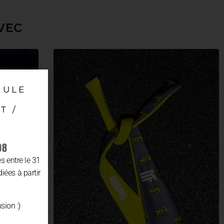
VEC
MULE
T /
08
 entre le 31
diées à partir
sion :)