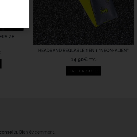
ERSIZE
HEADBAND RÉGLABLE 2 EN 1 “NEON-ALIEN”
C
14.90
€
TTC
LIRE LA SUITE
 conseils
. Bien évidemment,