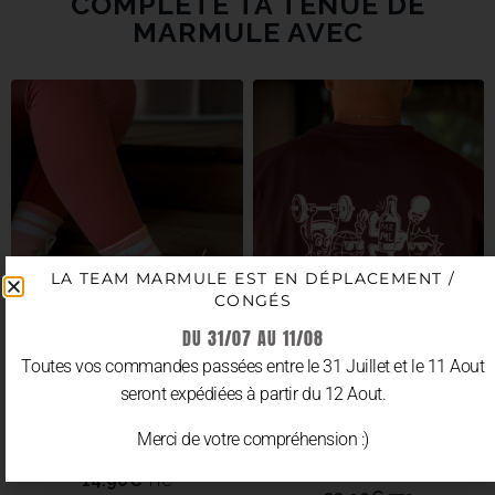
COMPLÈTE TA TENUE DE
MARMULE AVEC
LA TEAM MARMULE EST EN DÉPLACEMENT /
CONGÉS
DU 31/07 AU 11/08
Toutes vos commandes passées entre le 31 Juillet et le 11 Aout
seront expédiées à partir du 12 Aout.
Merci de votre compréhension :)
CHAUSSETTES “MRML ROSE”
T-SHIRT/CROP/TANK
OVERSIZE “SUMMER CLUB”
14.90
€
TTC