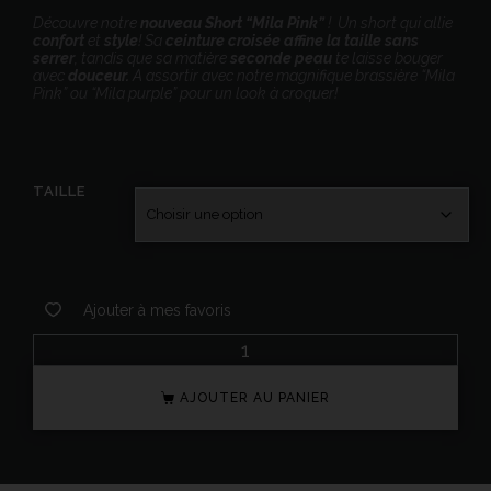
Découvre notre
nouveau Short “Mila Pink”
! Un short qui allie
confort
et
style
! Sa
ceinture croisée affine la taille sans
serrer
, tandis que sa matière
seconde peau
te laisse bouger
avec
douceur.
A assortir avec notre magnifique brassière “Mila
Pink” ou “Mila purple” pour un look à croquer!
TAILLE
Ajouter à mes favoris
AJOUTER AU PANIER