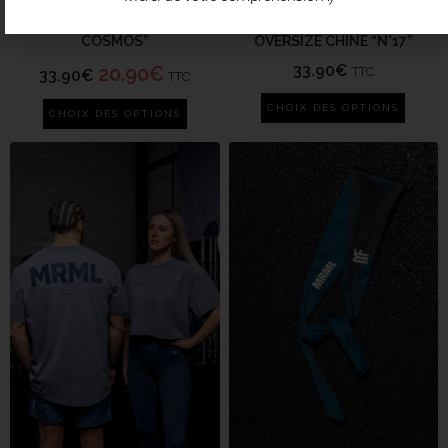
T-SHIRT/CROP OVERSIZE ”
T-SHIRT/CROP/TANK
COSMOS”
OVERSIZE CHINÉ “N°17”
33.90
€
20.90
€
TTC
33.90
€
TTC
CHOIX DES OPTIONS
CHOIX DES OPTIONS