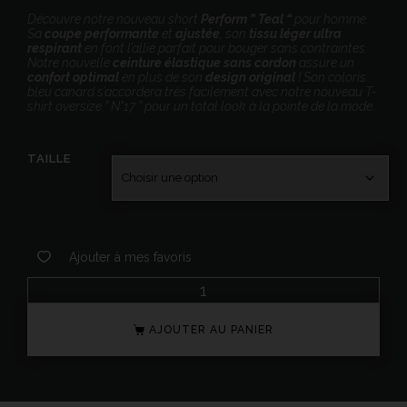
Découvre notre nouveau short
Perform ” Teal “
pour homme.
Sa
coupe performante
et
ajustée
, son
tissu léger ultra
respirant
en font l’allié parfait pour bouger sans contraintes.
Notre nouvelle
ceinture élastique sans cordon
assure un
confort optimal
en plus de son
design original
! Son coloris
bleu canard s’accordera très facilement avec notre nouveau T-
shirt oversize ” N°17 ” pour un total look à la pointe de la mode.
TAILLE
Ajouter à mes favoris
AJOUTER AU PANIER