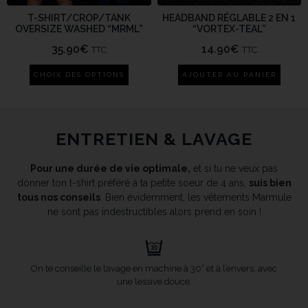
T-SHIRT/CROP/TANK
HEADBAND RÉGLABLE 2 EN 1
OVERSIZE WASHED “MRML”
“VORTEX-TEAL”
35.90
€
14.90
€
TTC
TTC
CHOIX DES OPTIONS
AJOUTER AU PANIER
ENTRETIEN & LAVAGE
Pour une durée de vie optimale,
et si tu ne veux pas
donner ton t-shirt préféré à ta petite soeur de 4 ans,
suis bien
tous nos conseils
. Bien évidemment, les vêtements Marmule
ne sont pas indestructibles alors prend en soin !
On te conseille le lavage en machine à 30° et à l’envers, avec
une lessive douce.