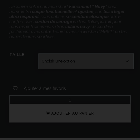
Découvre notre nouveau short
Functional ” Navy”
pour
homme. Sa
coupe fonctionnelle
et
ajustée
, son
tissu léger
ultra respirant
, sans oublier, sa
ceinture élastique
ultra-
confort avec
cordon de serrage
en font l’allié parfait pour
tous tes entrainements ! Son
coloris navy
s’accordera
facilement avec notre T-shirt oversize washed “MRML” ou tes
autres tenues sportives.
TAILLE
Ajouter à mes favoris
AJOUTER AU PANIER