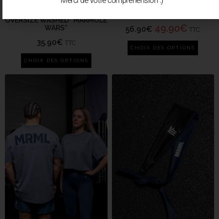
Merci de votre compréhension :)
T-SHIRT/CROP/TANK
SWEAT UNISEXE US GREY
OVERSIZE WASHED “MARMULE
49.90
€
WARS”
56.90
€
TTC
35.90
€
TTC
CHOIX DES OPTIONS
CHOIX DES OPTIONS