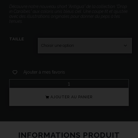
Découvre notre nouveau short “Antigua” de la collection “Drop
in Caraïbes” aux coloris unis bleus ciel. Une coupe fit et ajustée
avec des illustrations originales pour donner du peps à tes
tenues.
TAILLE
Ajouter à mes favoris
AJOUTER AU PANIER
INFORMATIONS PRODUIT