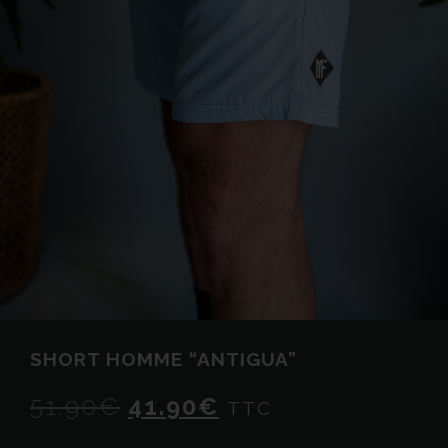
SHORT HOMME “ANTIGUA”
51.90
€
41.90
€
TTC