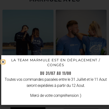
LA TEAM MARMULE EST EN DÉPLACEMENT /
CONGÉS
DU 31/07 AU 11/08
Toutes vos commandes passées entre le 31 Juillet et le 11 Aout
seront expédiées à partir du 12 Aout.
T-SHIRT/CROP OVERSIZE
T-SHIRT/CROP/TANK “EL
“F**K YOUR EGO”
CAPITAN”
Merci de votre compréhension :)
33.90
€
20.00
€
TTC
29.90
€
TTC