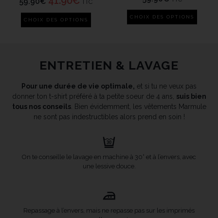
41.90
€
59.90
€
TTC
CHOIX DES OPTIONS
CHOIX DES OPTIONS
ENTRETIEN & LAVAGE
Pour une durée de vie optimale,
et si tu ne veux pas
donner ton t-shirt préféré à ta petite soeur de 4 ans,
suis bien
tous nos conseils
. Bien évidemment, les vêtements Marmule
ne sont pas indestructibles alors prend en soin !
On te conseille le lavage en machine à 30° et à l’envers, avec
une lessive douce.
Repassage à l’envers, mais ne repasse pas sur les imprimés