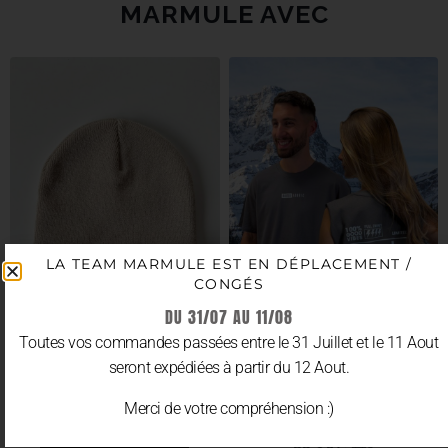
MARMULE AVEC
LA TEAM MARMULE EST EN DÉPLACEMENT /
CONGÉS
DU 31/07 AU 11/08
Toutes vos commandes passées entre le 31 Juillet et le 11 Aout
seront expédiées à partir du 12 Aout.
BONNET “AMANDE”
T-SHIRT/CROP/TANK
OVERSIZE “MARMULE DÉF –
Merci de votre compréhension :)
20.90
€
TTC
LIMITED EDITION”