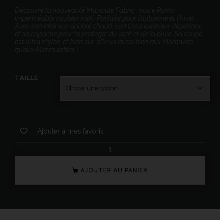
Découvre la nouveauté Marmule Fabric : notre Parka
imperméable couleur kaki. Parfaite pour l’automne et l’hiver ;
Avec son intérieur doublé chaud, son tissu extérieur déperlant
et sa capuche pour te protéger du vent et de la pluie. Sa coupe
est ultra stylée, et bien sur, elle va aussi bien aux Marmules
qu’aux Marmulettes !
TAILLE
Ajouter à mes favoris
AJOUTER AU PANIER