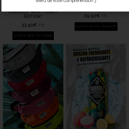
Merci de votre compréhension :)
T-SHIRT/CROP/TANK
CHAPEAU OUTBACK NAVY
OVERSIZE “WEST COAST
29.90
€
TTC
EDITION”
33.90
€
TTC
AJOUTER AU PANIER
CHOIX DES OPTIONS