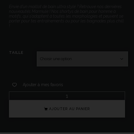
Envie d’un maillot de bain ultra stylé ? Retrouve nos dernières
nouveautés Marmule ! Nos shortys de bain pour homme à
motifs, qui s’adaptent à toutes les morphologies et peuvent se
porter pour tes entraînements ou pour les baignades plus chill
!
TAILLE
Ajouter à mes favoris
AJOUTER AU PANIER