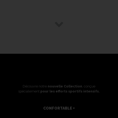
THE GAME
Découvre notre
nouvelle Collection
, conçue
spécialement
pour les efforts sportifs intensifs.
C
O
N
F
O
R
T
A
B
L
E
+