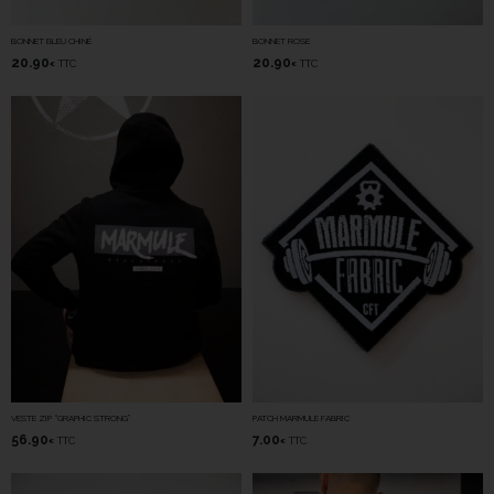
BONNET BLEU CHINÉ
BONNET ROSE
20.90
20.90
TTC
TTC
€
€
VESTE ZIP “GRAPHIC STRONG”
PATCH MARMULE FABRIC
56.90
7.00
TTC
TTC
€
€