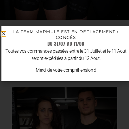
LA TEAM MARMULE EST EN DÉPLACEMENT /
CONGÉS
DU 31/07 AU 11/08
Toutes vos commandes passées entre le 31 Juillet et le 11 Aout
COMPOSE TON
seront expédiées à partir du 12 Aout.
LOOK
Merci de votre compréhension :)