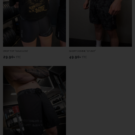
CROP TOP “GOLD LION”
SHORT HOMME “07 UNIT”
29.90
49.90
TTC
TTC
€
€