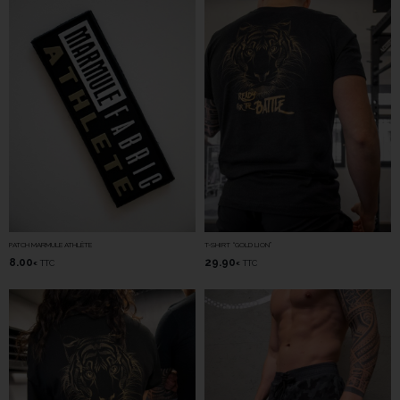
PATCH MARMULE ATHLÈTE
T-SHIRT “GOLD LION”
8.00
29.90
TTC
TTC
€
€