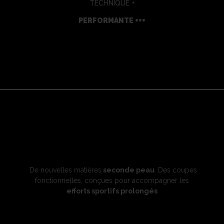
TECHNIQUE +
P
E
R
F
O
R
M
A
N
T
E
+
+
+
De nouvelles matières
seconde peau
. Des coupes
fonctionnelles, conçues pour accompagner les
efforts sportifs prolongés