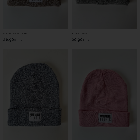
BONNET BEIGE CHINÉ
BONNET GRIS
20.90
20.90
TTC
TTC
€
€