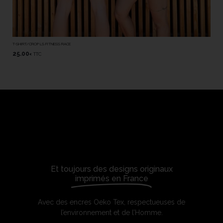
T
SHORT HOMME LS FITNESS RACE
45.00
TTC
€
Et toujours des designs originaux
imprimés en France
Avec des encres Oeko Tex, respectueuses de
l’environnement et de l’Homme.