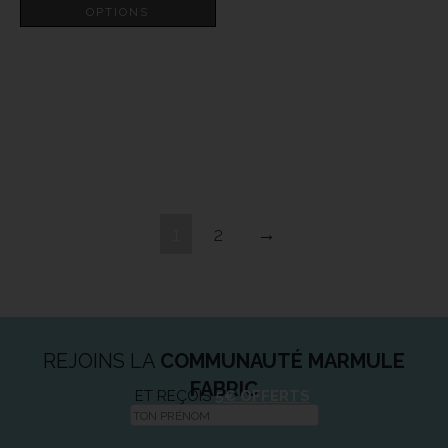
OPTIONS
1
2
→
REJOINS LA
COMMUNAUTÉ MARMULE
FABRIC
ET REÇOIS
5€ OFFERTS