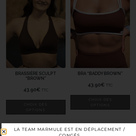
BRASSIÈRE SCULPT
BRA “BADDY BROWN”
“BROWN”
43.90
€
TTC
43.90
€
TTC
CHOIX DES
CHOIX DES
OPTIONS
OPTIONS
LA TEAM MARMULE EST EN DÉPLACEMENT /
CONGÉS