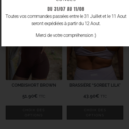
DU 31/07 AU 11/08
Toutes vos commandes passées entre le 31 Juillet et le 11 Aout
seront expédiées à partir du 12 Aout.
Merci de votre compréhension :)
COMBISHORT BROWN
BRASSIÈRE “SORBET LILA”
51.90
€
43.90
€
TTC
TTC
CHOIX DES
CHOIX DES
OPTIONS
OPTIONS