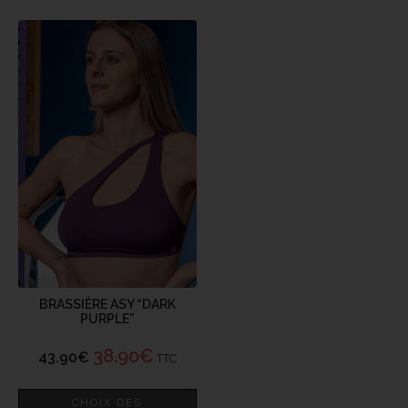
BRASSIÈRE ASY “DARK
PURPLE”
38.90
€
43.90
€
TTC
CHOIX DES