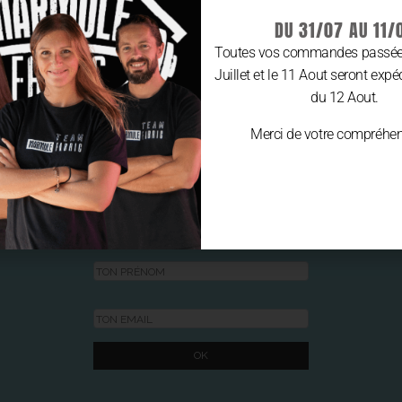
DU 31/07 AU 11/
Toutes vos commandes passées
Juillet et le 11 Aout seront expé
du 12 Aout.
Merci de votre compréhen
REJOINS LA
COMMUNAUTÉ MARMULE FABRIC
ET REÇOIS
5€ OFFERTS