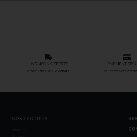
LIVRAISON OFFERTE
PAIEMENT SÉC
à partir de 100€ d'achats
par carte avec crédi
NOS PRODUITS
BES
CO
Homme
Femme