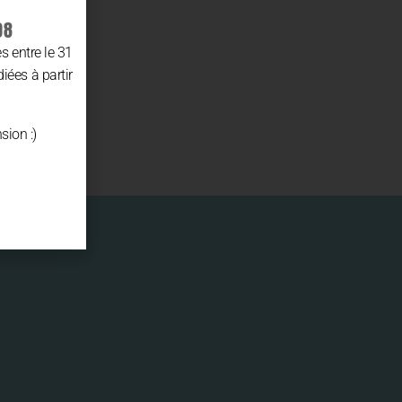
08
 entre le 31
diées à partir
sion :)