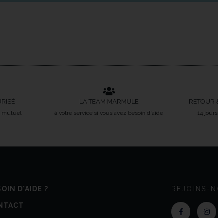
URISÉ
LA TEAM MARMULE
RETOUR 
t mutuel
à votre service si vous avez besoin d'aide
14 jour
OIN D'AIDE ?
REJOINS-N
NTACT