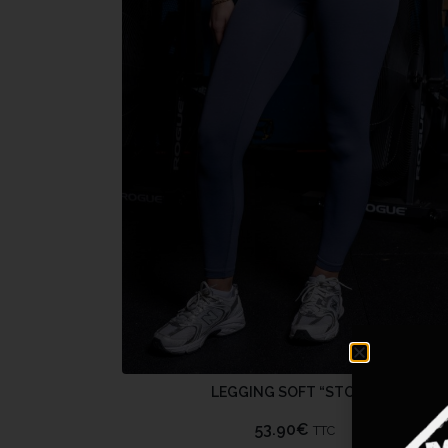
LEGGING SOFT “STONE”
53.90
€
TTC