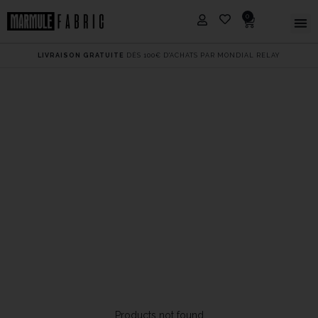
0
LIVRAISON GRATUITE
DÈS 100€ D'ACHATS PAR MONDIAL RELAY
Accueil
/ Basics Marmule
BASICS
Products not found