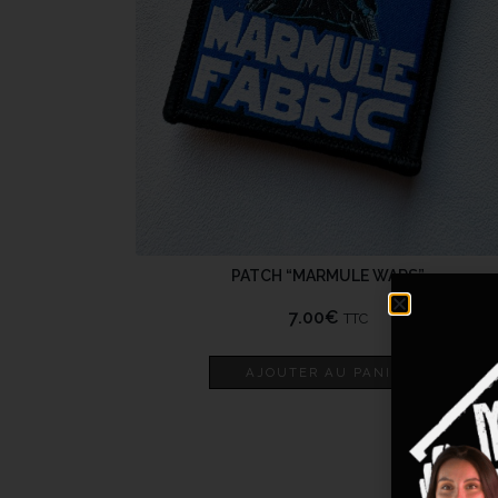
PATCH “MARMULE WARS”
7.00
€
TTC
AJOUTER AU PANIER