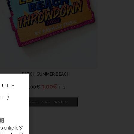
PATCH SUMMER BEACH
MULE
3.00
€
8.00
€
TTC
T /
AJOUTER AU PANIER
08
 entre le 31