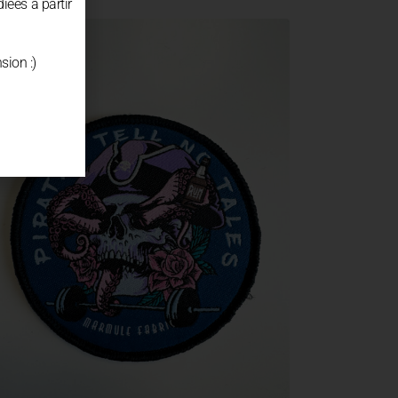
diées à partir
sion :)