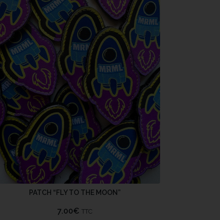
PATCH “FLY TO THE MOON”
7.00
€
TTC