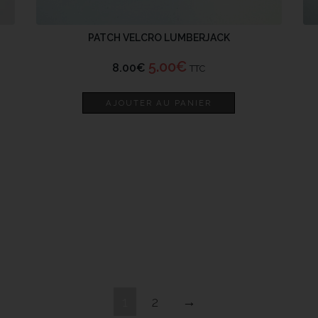
PATCH VELCRO LUMBERJACK
5.00
€
8.00
€
TTC
AJOUTER AU PANIER
1
2
→